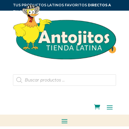
TUS PRODUCTOS LATINOS FAVORITOS
DIRECTOS A
TU CASA
Búsqueda
de
productos