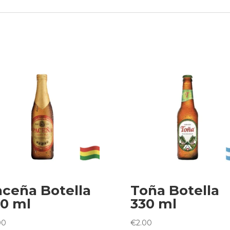
ceña Botella
Toña Botella
0 ml
330 ml
00
€
2.00