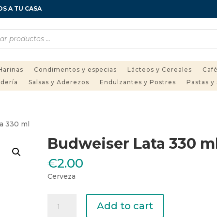
OS A TU CASA
Harinas
Condimentos y especias
Lácteos y Cereales
Café
adería
Salsas y Aderezos
Endulzantes y Postres
Pastas y
a 330 ml
Budweiser Lata 330 m
€
2.00
Cerveza
Budweiser
Add to cart
Lata