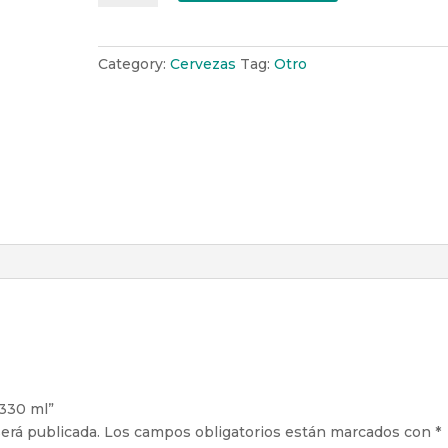
330
ml
quantity
Category:
Cervezas
Tag:
Otro
 330 ml”
erá publicada.
Los campos obligatorios están marcados con
*