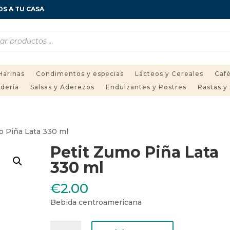
OS A TU CASA
Harinas
Condimentos y especias
Lácteos y Cereales
Café
adería
Salsas y Aderezos
Endulzantes y Postres
Pastas y
o Piña Lata 330 ml
Petit Zumo Piña Lata
330 ml
€
2.00
Bebida centroamericana
Petit