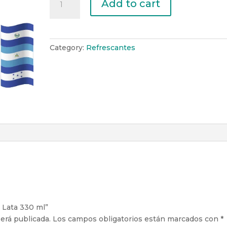
Add to cart
Zumo
Piña
Lata
330
Category:
Refrescantes
ml
quantity
a Lata 330 ml”
erá publicada.
Los campos obligatorios están marcados con
*