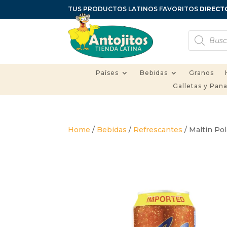
TUS PRODUCTOS LATINOS FAVORITOS
DIRECT
Búsqueda
de
productos
Países
Bebidas
Granos
Galletas y Pan
Home
/
Bebidas
/
Refrescantes
/ Maltin Pol