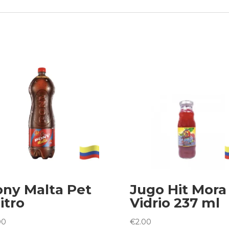
ny Malta Pet
Jugo Hit Mora
litro
Vidrio 237 ml
00
€
2.00