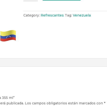
Lata
355
ml
Category:
Refrescantes
Tag:
Venezuela
quantity
a 355 ml”
erá publicada.
Los campos obligatorios están marcados con
*