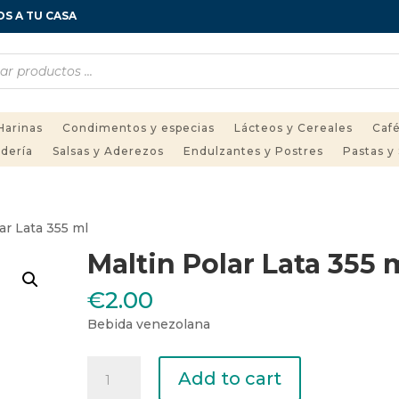
OS A TU CASA
Harinas
Condimentos y especias
Lácteos y Cereales
Café
adería
Salsas y Aderezos
Endulzantes y Postres
Pastas y
ar Lata 355 ml
Maltin Polar Lata 355 
€
2.00
Bebida venezolana
Maltin
Add to cart
Polar