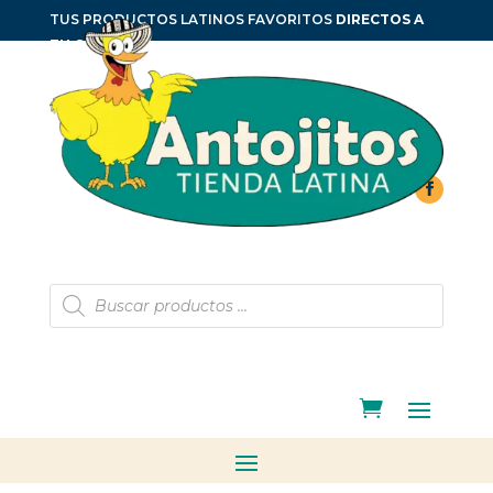
TUS PRODUCTOS LATINOS FAVORITOS
DIRECTOS A
TU CASA
Búsqueda
de
productos