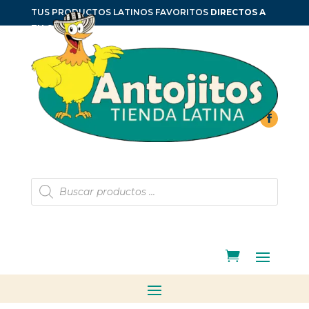
TUS PRODUCTOS LATINOS FAVORITOS
DIRECTOS A
TU CASA
Búsqueda
de
productos