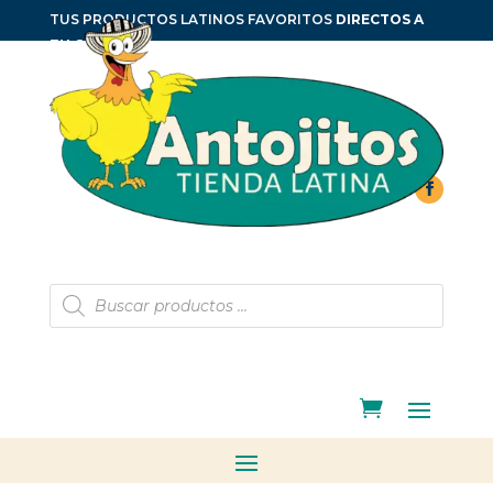
TUS PRODUCTOS LATINOS FAVORITOS
DIRECTOS A
TU CASA
Búsqueda
de
productos